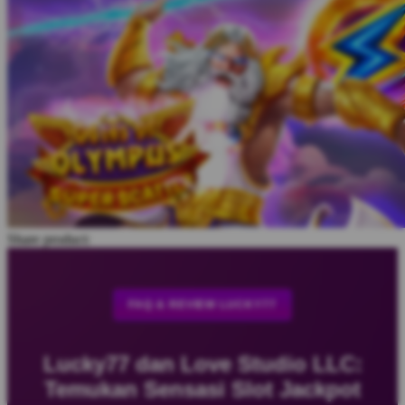
Share product:
FAQ & REVIEW LUCKY77
Lucky77 dan Love Studio LLC:
Temukan Sensasi Slot Jackpot