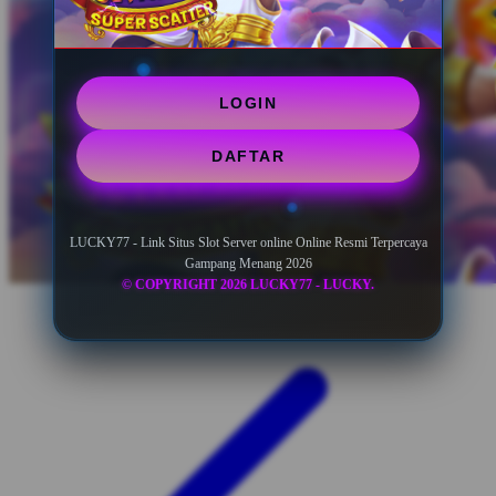
LOGIN
DAFTAR
LUCKY77 - Link Situs Slot Server online Online Resmi Terpercaya
Gampang Menang 2026
© COPYRIGHT 2026 LUCKY77 - LUCKY.