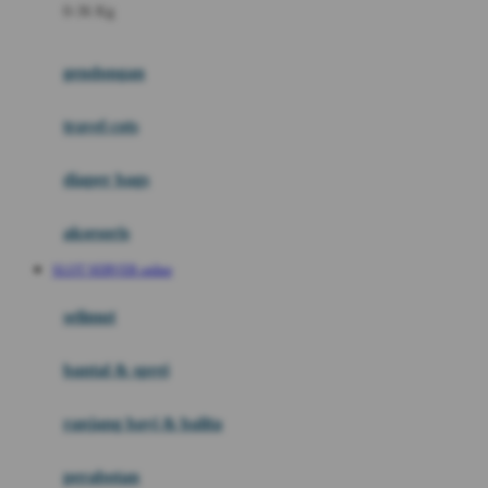
0-36 Kg
Fisher Price
Flipper
gendongan
Friends Of Sally
travel cots
G
diaper bags
Gb
Geko
aksesoris
Graco
SLOT SERVER online
Gund
selimut
H
bantal & sprei
Habbie
Haenim
ranjang bayi & balita
Happy Horse
perabotan