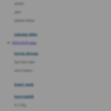
Dae Organics
setelan
Docare
jaket
Doona
pakaian dalam
Down To Earth
Drew
pakaian tidur
Dr. Brown's
SITUS SLOT online
E
kereta dorong
ELC
bayi baru lahir
Ergobaby
usia 6 bulan+
Expert Care
koper anak
Ezyroller
kursi mobil
F
0-13 Kg
Felt So Sweet