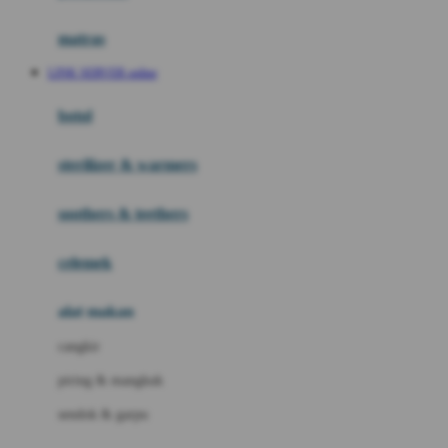
Happy Tummy
Hauck
matras
Havaianas
LINK SERVER online
Hegen
botol
Hot Wheels
sterilizer & warmers
Hybrid
soothers & teethers
I
Inlacta DHA
celemek
Interlac
alat makan
Ivenet
cangkir
J
piring & mangkuk
Jack N Jill
sendok & garpu
Joie