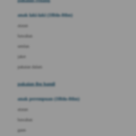
pakaian renang
Bumkins
anak laki-laki (18bln-8thn)
C
atasan
Cetaphil
bawahan
Chicco
setelan
Childlife
jaket
Clevamama
pakaian dalam
Cocolatte
Cottonseeds
pakaian ibu hamil
Cozy N Safe
anak perempuan (18bln-8thn)
Crane
atasan
Cybex
bawahan
D
gaun