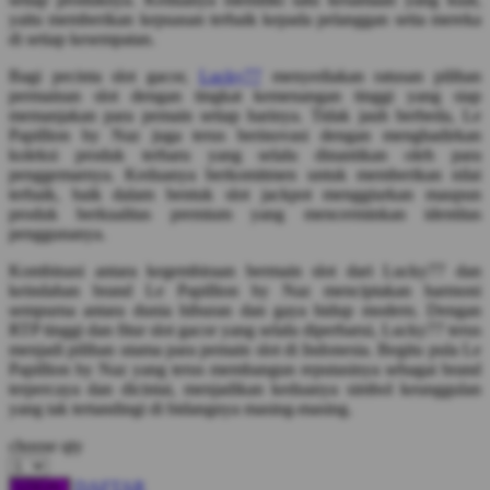
Twistshake
yaitu memberikan kepuasan terbaik kepada pelanggan setia mereka
di setiap kesempatan.
TY Toys
Bagi pecinta slot gacor,
Lucky77
menyediakan ratusan pilihan
U
permainan slot dengan tingkat kemenangan tinggi yang siap
memanjakan para pemain setiap harinya. Tidak jauh berbeda, Le
Papillion by Naz juga terus berinovasi dengan menghadirkan
koleksi produk terbaru yang selalu dinantikan oleh para
penggemarnya. Keduanya berkomitmen untuk memberikan nilai
V
terbaik, baik dalam bentuk slot jackpot menggiurkan maupun
produk berkualitas premium yang mencerminkan identitas
Veja
penggunanya.
Vitaflow
Kombinasi antara kegembiraan bermain slot dari Lucky77 dan
keindahan brand Le Papillion by Naz menciptakan harmoni
Vtech
sempurna antara dunia hiburan dan gaya hidup modern. Dengan
RTP tinggi dan fitur slot gacor yang selalu diperbarui, Lucky77 terus
W
menjadi pilihan utama para pemain slot di Indonesia. Begitu pula Le
Papillion by Naz yang terus membangun reputasinya sebagai brand
Waterland
terpercaya dan dicintai, menjadikan keduanya simbol keunggulan
yang tak tertandingi di bidangnya masing-masing.
Wellness
choose qty
X
DAFTAR
LOGIN