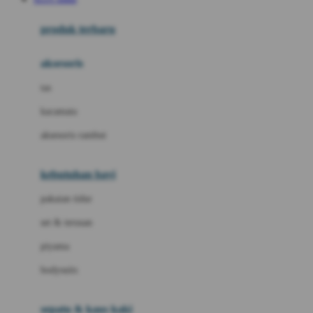
Azetabio
produk terbaru
B
aksesoris
Baabaasheepz
tas
Babiators
kacamata
Baby Dove
aksesoris rambut
Baby Jogger
Baby Rovega
kebutuhan bayi
Babybee
pakaian tidur
Banana Boat
set & terusan
Banz
piyama
Barbie
bodysuits
Beaba
Beauty Barn
sepatu & kaus kaki