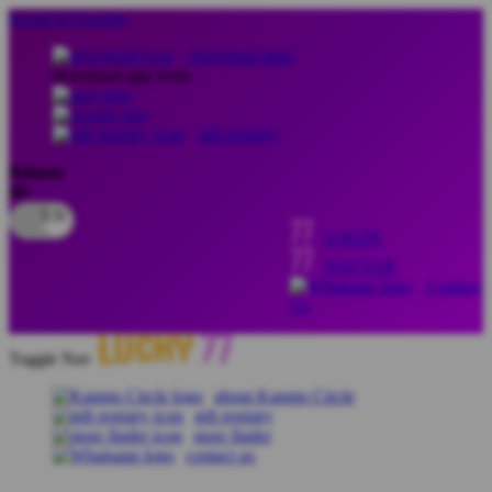
lewati ke Konten
download apps
download app from:
gift registry
Bahasa
ID
LOGIN
DAFTAR
Contact
Us
Toggle Nav
about Kanmo Circle
gift registry
store finder
contact us