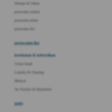
London Taxi
Shampo & Sabun
Love To Dream
perawatan rambut
perawatan mulut
M
perawatan diri
Magformers
Mama's Choice
perawatan ibu
Mamas&Papas
kesehatan & kebersihan
Mamaway
Tissue basah
Maxi Cosi
Laundry & Cleaning
Megabloks
Medical
Micro
Air Purifier & Humidifier
MiDeer
Mimi & Lula
potty
Mini Monkey