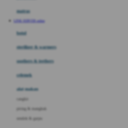
Happy Tummy
Hauck
matras
Havaianas
LINK SERVER online
Hegen
botol
Hot Wheels
sterilizer & warmers
Hybrid
soothers & teethers
I
Inlacta DHA
celemek
Interlac
alat makan
Ivenet
cangkir
J
piring & mangkuk
Jack N Jill
sendok & garpu
Joie