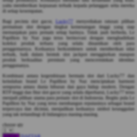
Twistshake
yaitu memberikan kepuasan terbaik kepada pelanggan setia mereka
di setiap kesempatan.
TY Toys
Bagi pecinta slot gacor,
Lucky77
menyediakan ratusan pilihan
U
permainan slot dengan tingkat kemenangan tinggi yang siap
memanjakan para pemain setiap harinya. Tidak jauh berbeda, Le
Papillion by Naz juga terus berinovasi dengan menghadirkan
koleksi produk terbaru yang selalu dinantikan oleh para
penggemarnya. Keduanya berkomitmen untuk memberikan nilai
V
terbaik, baik dalam bentuk slot jackpot menggiurkan maupun
produk berkualitas premium yang mencerminkan identitas
Veja
penggunanya.
Vitaflow
Kombinasi antara kegembiraan bermain slot dari Lucky77 dan
keindahan brand Le Papillion by Naz menciptakan harmoni
Vtech
sempurna antara dunia hiburan dan gaya hidup modern. Dengan
RTP tinggi dan fitur slot gacor yang selalu diperbarui, Lucky77 terus
W
menjadi pilihan utama para pemain slot di Indonesia. Begitu pula Le
Papillion by Naz yang terus membangun reputasinya sebagai brand
Waterland
terpercaya dan dicintai, menjadikan keduanya simbol keunggulan
yang tak tertandingi di bidangnya masing-masing.
Wellness
choose qty
X
DAFTAR
LOGIN