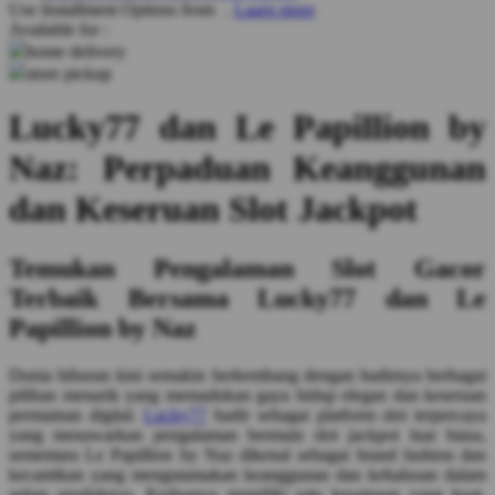
Squishmallows
Use Installment Options from
.
Laarn more
Available for :
Starbooks
home delivery
store pickup
Stick-O
Stokke
Lucky77 dan Le Papillion by
Sudocrem
Naz: Perpaduan Keanggunan
Sumimo
dan Keseruan Slot Jackpot
Sunnylife
Temukan Pengalaman Slot Gacor
Sun-Staches
Terbaik Bersama Lucky77 dan Le
Swimava
Papillion by Naz
T
Dunia hiburan kini semakin berkembang dengan hadirnya berbagai
Tommee Tippee
pilihan menarik yang memadukan gaya hidup elegan dan keseruan
permainan digital.
Lucky77
hadir sebagai platform slot terpercaya
Trunki
yang menawarkan pengalaman bermain slot jackpot luar biasa,
sementara Le Papillion by Naz dikenal sebagai brand fashion dan
Tutti Bambini
kecantikan yang mengutamakan keanggunan dan kehalusan dalam
setiap produknya. Keduanya memiliki satu kesamaan yang kuat,