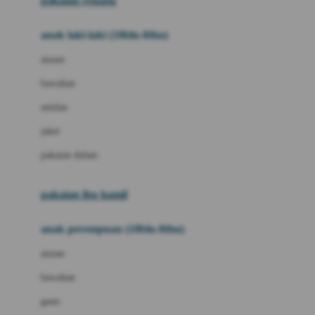
pakaian renang
Bumkins
anak laki-laki (18bln-8thn)
C
atasan
Cetaphil
bawahan
Chicco
setelan
Childlife
jaket
Clevamama
pakaian dalam
Cocolatte
Cottonseeds
pakaian ibu hamil
Cozy N Safe
anak perempuan (18bln-8thn)
Crane
atasan
Cybex
bawahan
D
gaun