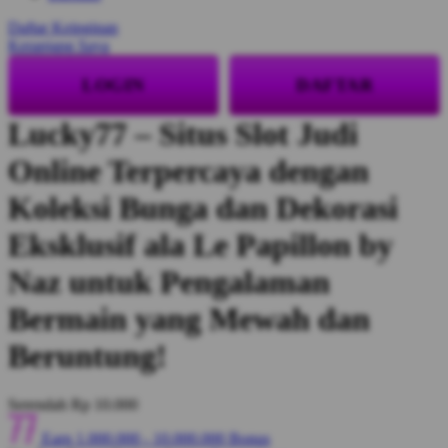
Q
Daftar Keinginan
Keranjang Saya
QV Baby
LOGIN
DAFTAR
R
Lucky77 – Situs Slot Judi
Real Shades
Online Terpercaya dengan
Red Castle
Koleksi Bunga dan Dekorasi
Ribbon Madness
Eksklusif ala Le Papillon by
S
Naz untuk Pengalaman
Sebamed
Bermain yang Mewah dan
Silver Cross
Beruntung!
Simply Idea
Skip Hop
Serendah
Rp 10.000
Spectra
Earn
1.000.000
-
10.000.000
Bonus