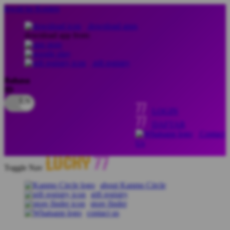
lewati ke Konten
download apps
download app from:
gift registry
Bahasa
ID
LOGIN
DAFTAR
Contact
Us
Toggle Nav
about Kanmo Circle
gift registry
store finder
contact us