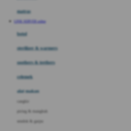
Happy Tummy
Hauck
matras
Havaianas
LINK SERVER online
Hegen
botol
Hot Wheels
sterilizer & warmers
Hybrid
soothers & teethers
I
Inlacta DHA
celemek
Interlac
alat makan
Ivenet
cangkir
J
piring & mangkuk
Jack N Jill
sendok & garpu
Joie