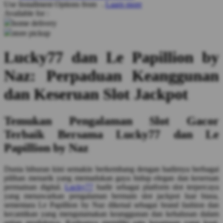
Squishmallows
Use Installment Options from
.
Laarn more
Available for :
Starbooks
home delivery
store pickup
Stick-O
Stokke
Lucky77 dan Le Papillion by
Sudocrem
Naz: Perpaduan Keanggunan
Sumimo
dan Keseruan Slot Jackpot
Sunnylife
Temukan Pengalaman Slot Gacor
Sun-Staches
Terbaik Bersama Lucky77 dan Le
Swimava
Papillion by Naz
T
Dunia hiburan kini semakin berkembang dengan hadirnya berbagai
Tommee Tippee
pilihan menarik yang memadukan gaya hidup elegan dan keseruan
permainan digital.
Lucky77
hadir sebagai platform slot terpercaya
Trunki
yang menawarkan pengalaman bermain slot jackpot luar biasa,
sementara Le Papillion by Naz dikenal sebagai brand fashion dan
Tutti Bambini
kecantikan yang mengutamakan keanggunan dan kehalusan dalam
setiap produknya. Keduanya memiliki satu kesamaan yang kuat,