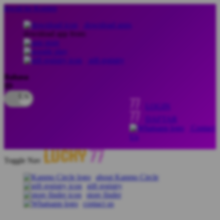
lewati ke Konten
download apps
download app from:
gift registry
Bahasa
ID
LOGIN
DAFTAR
Contact
Us
Toggle Nav
about Kanmo Circle
gift registry
store finder
contact us