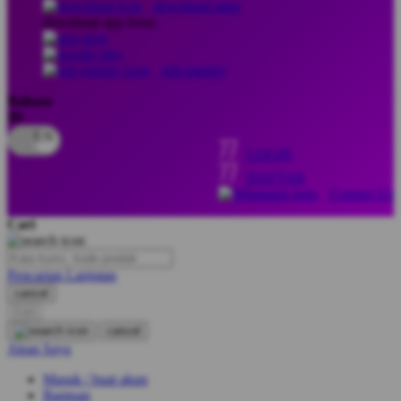
download apps
download app from:
Oh Ma Grain
Okiedog
gift registry
P
Bahasa
ID
Peachy
LOGIN
Phil & Ted's
DAFTAR
Philips Avent
Contact Us
Pigeon
Cari
Playgro
Pencarian Lanjutan
Poled Global
cancel
Cari
Ponycycle
cancel
Puma
Akun Saya
Pureats
Masuk / buat akun
Bantuan