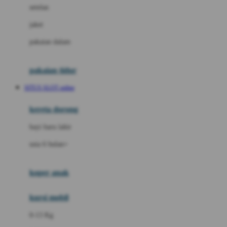
Dae Organics
setelan
Docare
jaket
Doona
pakaian dalam
Down To Earth
Drew
pakaian tidur
Dr. Brown's
SITUS SLOT online
E
kereta dorong
ELC
bayi baru lahir
Ergobaby
usia 6 bulan+
Expert Care
koper anak
Ezyroller
kursi mobil
F
0-13 Kg
Felt So Sweet