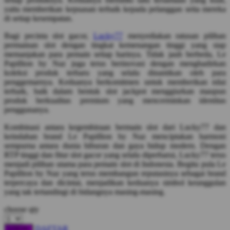
Twistshake
yaitu memberikan kepuasan terbaik kepada pelanggan setia mereka
di setiap kesempatan.
TY Toys
Bagi pecinta slot gacor,
Lucky77
menyediakan ratusan pilihan
U
permainan slot dengan tingkat kemenangan tinggi yang siap
memanjakan para pemain setiap harinya. Tidak jauh berbeda, Le
Papillion by Naz juga terus berinovasi dengan menghadirkan
koleksi produk terbaru yang selalu dinantikan oleh para
penggemarnya. Keduanya berkomitmen untuk memberikan nilai
V
terbaik, baik dalam bentuk slot jackpot menggiurkan maupun
produk berkualitas premium yang mencerminkan identitas
Veja
penggunanya.
Vitaflow
Kombinasi antara kegembiraan bermain slot dari Lucky77 dan
keindahan brand Le Papillion by Naz menciptakan harmoni
Vtech
sempurna antara dunia hiburan dan gaya hidup modern. Dengan
RTP tinggi dan fitur slot gacor yang selalu diperbarui, Lucky77 terus
W
menjadi pilihan utama para pemain slot di Indonesia. Begitu pula Le
Papillion by Naz yang terus membangun reputasinya sebagai brand
Waterland
terpercaya dan dicintai, menjadikan keduanya simbol keunggulan
yang tak tertandingi di bidangnya masing-masing.
Wellness
choose qty
X
DAFTAR
LOGIN