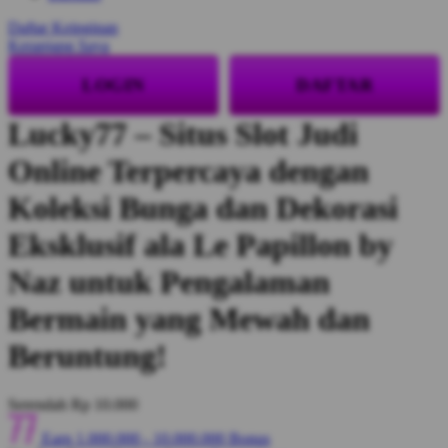
Q
Daftar Keinginan
Keranjang Saya
QV Baby
LOGIN
DAFTAR
R
Lucky77 – Situs Slot Judi
Real Shades
Online Terpercaya dengan
Red Castle
Koleksi Bunga dan Dekorasi
Ribbon Madness
Eksklusif ala Le Papillon by
S
Naz untuk Pengalaman
Sebamed
Bermain yang Mewah dan
Silver Cross
Beruntung!
Simply Idea
Skip Hop
Serendah
Rp 10.000
Spectra
Earn
1.000.000
-
10.000.000
Bonus