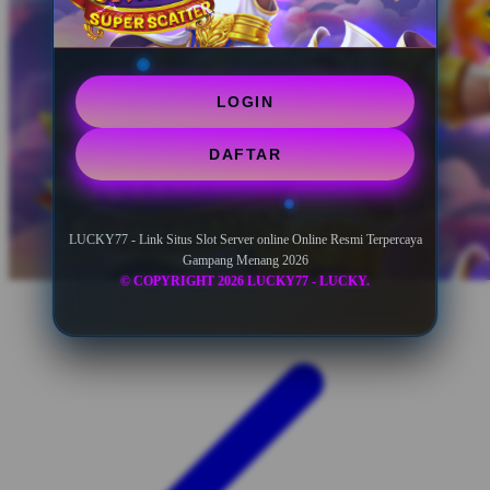
LOGIN
DAFTAR
LUCKY77 - Link Situs Slot Server online Online Resmi Terpercaya
Gampang Menang 2026
© COPYRIGHT 2026 LUCKY77 - LUCKY.