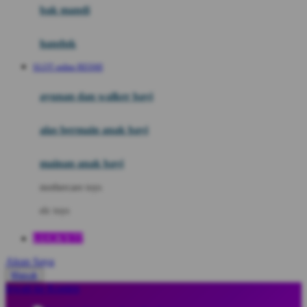
Moby
bak mandi
Momami
handuk
Mothercare
SLOT online RESMI
Mustela
ayunan dan walker bayi
My Buddy Tag
My K
alas bermain anak bayi
N
mainan anak bayi
Naif
mothercare toys
Nike
elc toys
Nordic Natural
LUCKY77
Nuby
Akun Saya
Nuna
Masuk
lewati ke Konten
O