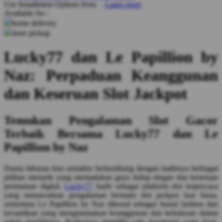
Squishmallows
Use Installment Options from
.
Laarn more
Available for :
Starbooks
home delivery
store pickup
Stick-O
Stokke
Lucky77 dan Le Papillion by
Sudocrem
Naz: Perpaduan Keanggunan
Sumimo
dan Keseruan Slot Jackpot
Sunnylife
Temukan Pengalaman Slot Gacor
Sun-Staches
Terbaik Bersama Lucky77 dan Le
Swimava
Papillion by Naz
T
Dunia hiburan kini semakin berkembang dengan hadirnya berbagai
Tommee Tippee
pilihan menarik yang memadukan gaya hidup elegan dan keseruan
permainan digital.
Lucky77
hadir sebagai platform slot terpercaya
Trunki
yang menawarkan pengalaman bermain slot jackpot luar biasa,
sementara Le Papillion by Naz dikenal sebagai brand fashion dan
Tutti Bambini
kecantikan yang mengutamakan keanggunan dan kehalusan dalam
setiap produknya. Keduanya memiliki satu kesamaan yang kuat,