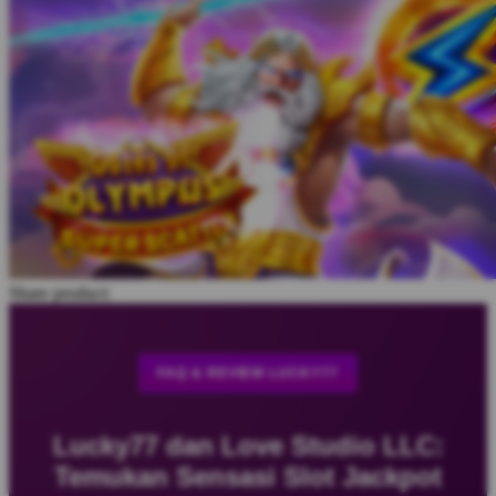
Share product:
FAQ & REVIEW LUCKY77
Lucky77 dan Love Studio LLC:
Temukan Sensasi Slot Jackpot