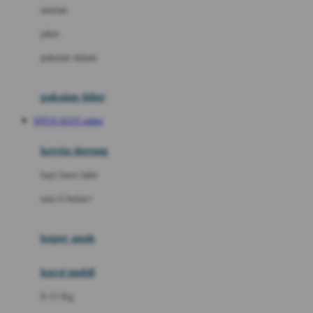
Dae Organics
setelan
Docare
jaket
Doona
pakaian dalam
Down To Earth
Drew
pakaian tidur
Dr. Brown's
SITUS SLOT online
E
kereta dorong
ELC
bayi baru lahir
Ergobaby
usia 6 bulan+
Expert Care
koper anak
Ezyroller
kursi mobil
F
0-13 Kg
Felt So Sweet