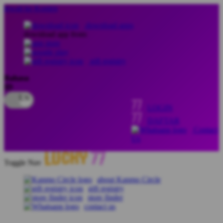
lewati ke Konten
download apps
download app from:
gift registry
Bahasa
ID
LOGIN
DAFTAR
Contact
Us
Toggle Nav
about Kanmo Circle
gift registry
store finder
contact us