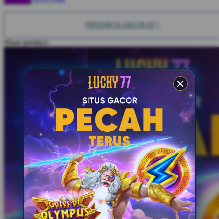
Xootz
PREDIKSI AKURAT !
Y
Share product:
Yamatoya
Z
Zaxy
Zoggs
0-9
4Moms
59S