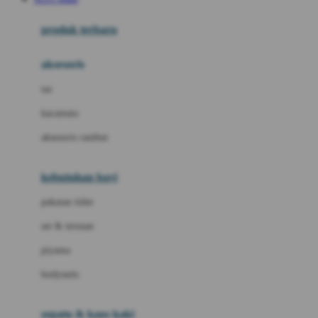
Azetabio
produk terbaru
B
aksesoris
Baabaasheepz
tas
Babiators
kacamata
Baby Dove
aksesoris rambut
Baby Jogger
Baby Rovega
kebutuhan bayi
Babybee
pakaian tidur
Banana Boat
set & terusan
Banz
piyama
Barbie
bodysuits
Beaba
Beauty Barn
sepatu & kaus kaki