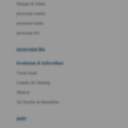
London Taxi
Shampo & Sabun
Love To Dream
perawatan rambut
perawatan mulut
M
perawatan diri
Magformers
Mama's Choice
perawatan ibu
Mamas&Papas
kesehatan & kebersihan
Mamaway
Tissue basah
Maxi Cosi
Laundry & Cleaning
Megabloks
Medical
Micro
Air Purifier & Humidifier
MiDeer
Mimi & Lula
potty
Mini Monkey