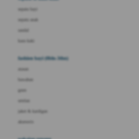
Bio Oil
sepatu bayi
Biolane
sepatu anak
Bite Fighters
sandal
Bizzi Growin
kaus kaki
Blackmores
fashion bayi (0bln-3thn)
Blooming Marvellous
atasan
Bonnels
bawahan
Bravado
gaun
Bruder
setelan
Brush Baby
jaket & kardigan
Buds Organics
aksesoris
Bugaboo
Buggygear