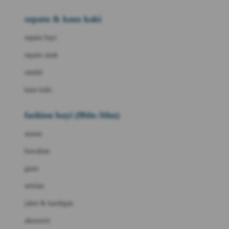
sepatu & kaus kaki
sepatu bayi
sepatu anak
sandal
kaus kaki
fashion bayi (0bln-3thn)
atasan
bawahan
gaun
setelan
jaket & kardigan
aksesoris