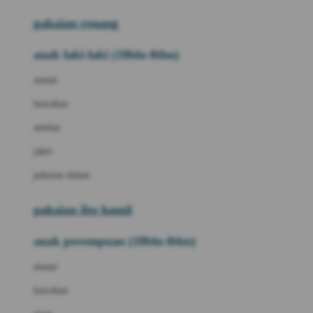
pakaian renang
anak laki-laki (18bln-8thn)
atasan
bawahan
setelan
jaket
pakaian dalam
pakaian ibu hamil
anak perempuan (18bln-8thn)
atasan
bawahan