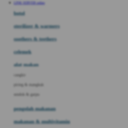
LINK SERVER online
botol
sterilizer & warmers
soothers & teethers
celemek
alat makan
cangkir
piring & mangkuk
sendok & garpu
pengolah makanan
makanan & multivitamin