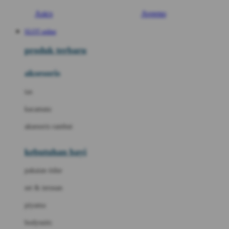
Asics
Aveeno
SLOT online
produk terbaru
aksesoris
tas
kacamata
aksesoris rambut
kebutuhan bayi
pakaian tidur
set & terusan
piyama
bodysuits