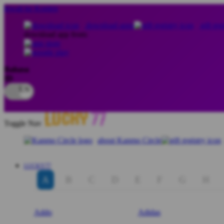
lewati ke Konten
download apps
gift reg
download app from:
Bahasa
ID
Toggle Nav
about Kanmo Circle
LUCKY77
A
B
C
D
E
F
G
H
Addo
Adidas