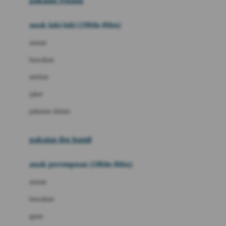
pakaian renang
Bumkins
anak laki-laki (18bln-8thn)
C
atasan
Cetaphil
bawahan
Chicco
setelan
Childlife
jaket
Clevamama
pakaian dalam
Cocolatte
Cottonseeds
pakaian ibu hamil
Cozy N Safe
anak perempuan (18bln-8thn)
Crane
atasan
Cybex
bawahan
D
gaun