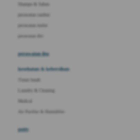
London Taxi
Shampo & Sabun
Love To Dream
perawatan rambut
perawatan mulut
M
perawatan diri
Magformers
Mama's Choice
perawatan ibu
Mamas&Papas
kesehatan & kebersihan
Mamaway
Tissue basah
Maxi Cosi
Laundry & Cleaning
Megabloks
Medical
Micro
Air Purifier & Humidifier
MiDeer
Mimi & Lula
potty
Mini Monkey