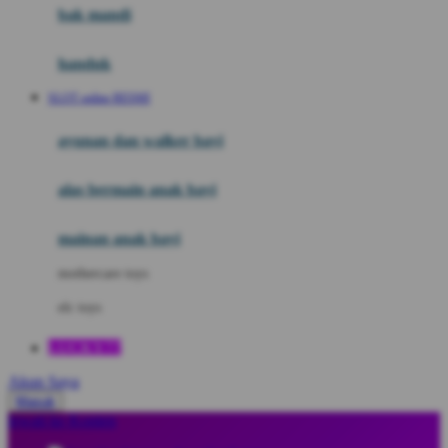
Moby
bak mandi
Momami
handuk
Mothercare
SLOT online RESMI
Mustela
ayunan dan walker bayi
My Buddy Tag
My K
alas bermain anak bayi
N
mainan anak bayi
Naif
mothercare toys
Nike
elc toys
Nordic Natural
LUCKY77
Nuby
Akun Saya
Nuna
Masuk
lewati ke Konten
O