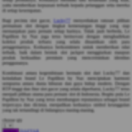
Twistshake
yaitu memberikan kepuasan terbaik kepada pelanggan setia mereka
di setiap kesempatan.
TY Toys
Bagi pecinta slot gacor,
Lucky77
menyediakan ratusan pilihan
U
permainan slot dengan tingkat kemenangan tinggi yang siap
memanjakan para pemain setiap harinya. Tidak jauh berbeda, Le
Papillion by Naz juga terus berinovasi dengan menghadirkan
koleksi produk terbaru yang selalu dinantikan oleh para
penggemarnya. Keduanya berkomitmen untuk memberikan nilai
V
terbaik, baik dalam bentuk slot jackpot menggiurkan maupun
produk berkualitas premium yang mencerminkan identitas
Veja
penggunanya.
Vitaflow
Kombinasi antara kegembiraan bermain slot dari Lucky77 dan
keindahan brand Le Papillion by Naz menciptakan harmoni
Vtech
sempurna antara dunia hiburan dan gaya hidup modern. Dengan
RTP tinggi dan fitur slot gacor yang selalu diperbarui, Lucky77 terus
W
menjadi pilihan utama para pemain slot di Indonesia. Begitu pula Le
Papillion by Naz yang terus membangun reputasinya sebagai brand
Waterland
terpercaya dan dicintai, menjadikan keduanya simbol keunggulan
yang tak tertandingi di bidangnya masing-masing.
Wellness
choose qty
X
DAFTAR
LOGIN