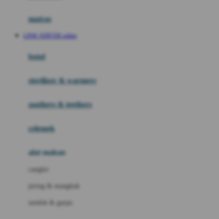
Happy Tummy
Hauck
matras
Havaianas
LINK SERVER online
Hegen
botol
Hot Wheels
sterilizer & warmers
Hybrid
soothers & teethers
I
Inlacta DHA
celemek
Interlac
alat makan
Ivenet
cangkir
J
piring & mangkuk
Jack N Jill
sendok & garpu
Joie