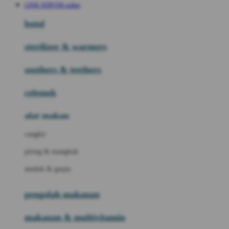
LINK SERVER online
botol
sterilizer & warmers
soothers & teethers
celemek
alat makan
cangkir
piring & mangkuk
sendok & garpu
pengolah makanan
makanan & multivitamin