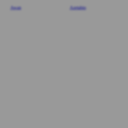
Awan
Azetabio