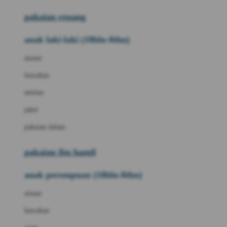
pakaian renang
anak laki-laki (18bln-8thn)
atasan
bawahan
setelan
jaket
pakaian dalam
pakaian ibu hamil
anak perempuan (18bln-8thn)
atasan
bawahan