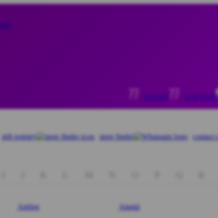
istry
LOGIN
DAFTAR
gift registry
store finder
contact 
I
J
K
L
M
N
O
P
Q
R
Airfree
Alamii