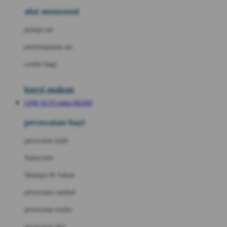
alat menyusui
pompa asi
penyimpanan asi
cooler bags
kursi makan
LINK SLOT online RESMI
perawatan bayi
perawatan kulit
Sunscreen
Shampo & Sabun
perawatan rambut
perawatan mulut
perawatan diri