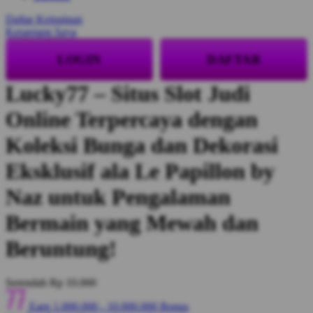
Q
Daftar Keinginan
Keranjang Saya
QV Baby
LOGIN
DAFTAR
R
Lucky77 – Situs Slot Judi
Real Shades
Online Terpercaya dengan
Red Castle
Koleksi Bunga dan Dekorasi
Ribbon Madness
Eksklusif ala Le Papillon by
S
Naz untuk Pengalaman
Sebamed
Bermain yang Mewah dan
Silver Cross
Beruntung!
Simply Idea
Skip Hop
Serendah
Rp 10.000
Spectra
Earn
1.000.000
-
10.000.000
Bonus