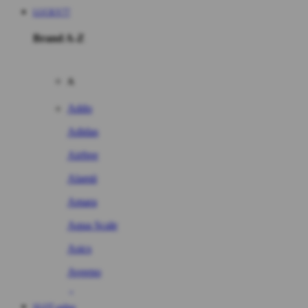
LUCKY77
Brand A-Z
A
Addo
Adidas
Airfree
Alamii
Amara
Aqua Scale
Asics
Aveeno
Awan
SLOT online