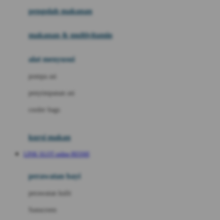
pengolah makanan
Joolz
Jujube
makanan & multivitamin
K
alat menyusui
Kiddycuts
pompa asi
Kumon
penyimpanan asi
L
cooler bags
Leapfrog
kursi makan
Leclerc
LINK SLOT online RESMI
Lee Vierra
Lillebaby
perawatan bayi
Little Bird Told Me
perawatan kulit
Little Miss Janis
Sunscreen