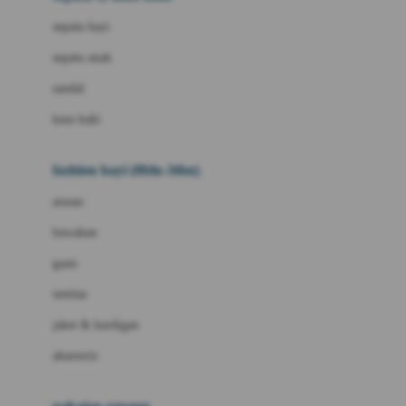
Bio Oil
sepatu bayi
Biolane
sepatu anak
Bite Fighters
sandal
Bizzi Growin
kaus kaki
Blackmores
fashion bayi (0bln-3thn)
Blooming Marvellous
atasan
Bonnels
bawahan
Bravado
gaun
Bruder
setelan
Brush Baby
jaket & kardigan
Buds Organics
aksesoris
Bugaboo
Buggygear