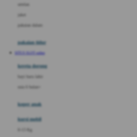
Dae Organics
setelan
Docare
jaket
Doona
pakaian dalam
Down To Earth
Drew
pakaian tidur
Dr. Brown's
SITUS SLOT online
E
kereta dorong
ELC
bayi baru lahir
Ergobaby
usia 6 bulan+
Expert Care
koper anak
Ezyroller
kursi mobil
F
0-13 Kg
Felt So Sweet