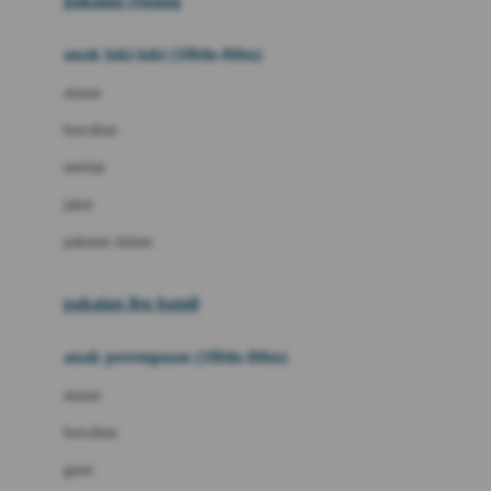
pakaian renang
Bumkins
anak laki-laki (18bln-8thn)
C
atasan
Cetaphil
bawahan
Chicco
setelan
Childlife
jaket
Clevamama
pakaian dalam
Cocolatte
Cottonseeds
pakaian ibu hamil
Cozy N Safe
anak perempuan (18bln-8thn)
Crane
atasan
Cybex
bawahan
D
gaun