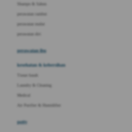
London Taxi
Shampo & Sabun
Love To Dream
perawatan rambut
perawatan mulut
M
perawatan diri
Magformers
Mama's Choice
perawatan ibu
Mamas&Papas
kesehatan & kebersihan
Mamaway
Tissue basah
Maxi Cosi
Laundry & Cleaning
Megabloks
Medical
Micro
Air Purifier & Humidifier
MiDeer
Mimi & Lula
potty
Mini Monkey