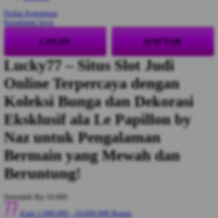
Q
Daftar Keinginan
Keranjang Saya
QV Baby
LOGIN
DAFTAR
R
Lucky77 – Situs Slot Judi
Real Shades
Online Terpercaya dengan
Red Castle
Koleksi Bunga dan Dekorasi
Ribbon Madness
Eksklusif ala Le Papillon by
S
Naz untuk Pengalaman
Sebamed
Bermain yang Mewah dan
Silver Cross
Beruntung!
Simply Idea
Skip Hop
Serendah
Rp 10.000
Spectra
Earn
1.000.000
-
10.000.000
Bonus