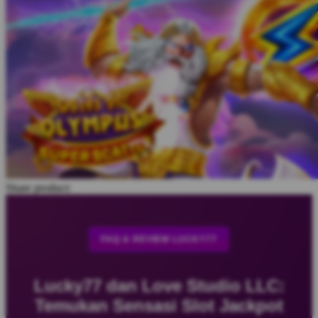
Share product:
FAQ & REVIEW LUCKY77
Lucky77 dan Love Studio LLC:
Temukan Sensasi Slot Jackpot