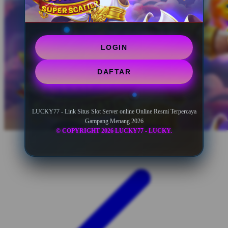
LOGIN
DAFTAR
LUCKY77 - Link Situs Slot Server online Online Resmi Terpercaya
Gampang Menang 2026
© COPYRIGHT 2026 LUCKY77 - LUCKY.