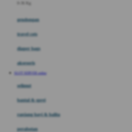
0-36 Kg
Fisher Price
Flipper
gendongan
Friends Of Sally
travel cots
G
diaper bags
Gb
Geko
aksesoris
Graco
SLOT SERVER online
Gund
selimut
H
bantal & sprei
Habbie
Haenim
ranjang bayi & balita
Happy Horse
perabotan