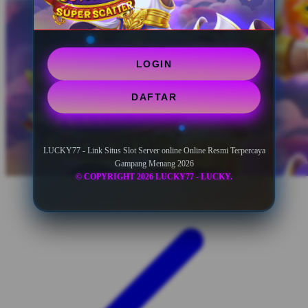
LOGIN
DAFTAR
LUCKY77 - Link Situs Slot Server online Online Resmi Terpercaya
Gampang Menang 2026
© COPYRIGHT 2026 LUCKY77 - LUCKY.