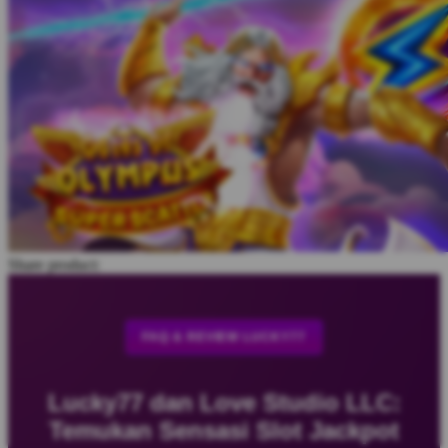
Share product:
FAQ & REVIEW LUCKY77
Lucky77 dan Love Studio LLC:
Temukan Sensasi Slot Jackpot