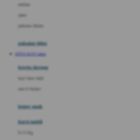
Dae Organics
setelan
Docare
jaket
Doona
pakaian dalam
Down To Earth
Drew
pakaian tidur
Dr. Brown's
SITUS SLOT online
E
kereta dorong
ELC
bayi baru lahir
Ergobaby
usia 6 bulan+
Expert Care
koper anak
Ezyroller
kursi mobil
F
0-13 Kg
Felt So Sweet