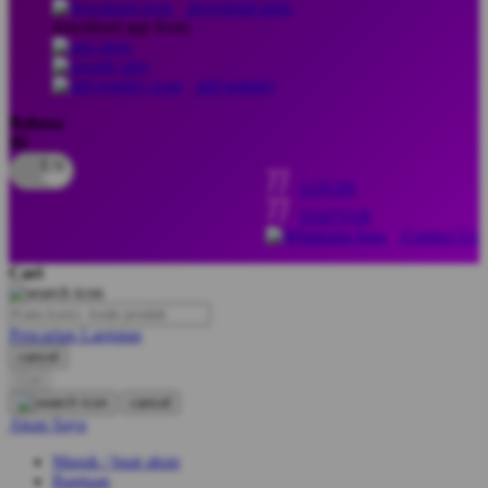
download apps
download app from:
Oh Ma Grain
Okiedog
gift registry
P
Bahasa
ID
Peachy
LOGIN
Phil & Ted's
DAFTAR
Philips Avent
Contact Us
Pigeon
Cari
Playgro
Pencarian Lanjutan
Poled Global
cancel
Cari
Ponycycle
cancel
Puma
Akun Saya
Pureats
Masuk / buat akun
Bantuan