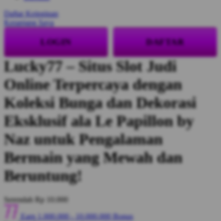
Q
Daftar Keinginan
Keranjang Saya
QV Baby
LOGIN
DAFTAR
R
Lucky77 – Situs Slot Judi
Real Shades
Online Terpercaya dengan
Red Castle
Koleksi Bunga dan Dekorasi
Ribbon Madness
Eksklusif ala Le Papillon by
S
Naz untuk Pengalaman
Sebamed
Bermain yang Mewah dan
Silver Cross
Beruntung!
Simply Idea
Skip Hop
Serendah
Rp 10.000
Spectra
Earn
1.000.000
-
10.000.000
Bonus