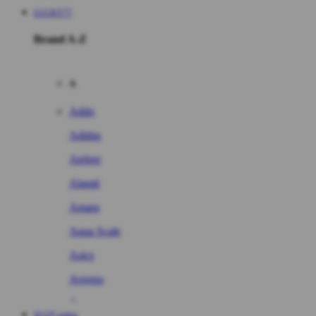
LUCKY77
Brand A-Z
A
Addo
Adidas
Airfree
Alamii
Amara
Aqua Scale
Asics
Aveeno
Awan
SLOT online