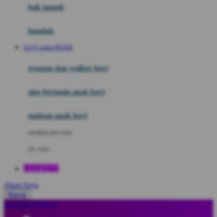
Moby
bak mandi
Momami
handuk
Mothercare
SLOT online RESMI
Mustela
ayunan dan walker bayi
My Buddy Tag
My K
alas bermain anak bayi
N
mainan anak bayi
Naif
mothercare toys
Nike
elc toys
Nordic Natural
LUCKY77
Nuby
Akun Saya
Nuna
Masuk
lewati ke Konten
O