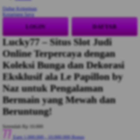
Q
Daftar Keinginan
Keranjang Saya
QV Baby
LOGIN
DAFTAR
R
Lucky77 – Situs Slot Judi
Real Shades
Online Terpercaya dengan
Red Castle
Koleksi Bunga dan Dekorasi
Ribbon Madness
Eksklusif ala Le Papillon by
S
Naz untuk Pengalaman
Sebamed
Bermain yang Mewah dan
Silver Cross
Beruntung!
Simply Idea
Skip Hop
Serendah
Rp 10.000
Spectra
Earn
1.000.000
-
10.000.000
Bonus