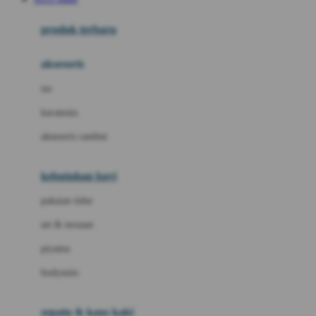
Azetabio
produk terbaru
B
aksesoris
Baabaasheepz
tas
Babiators
kacamata
Baby Dove
aksesoris rambut
Baby Jogger
Baby Rovega
kebutuhan bayi
Babybee
pakaian tidur
Banana Boat
set & terusan
Banz
piyama
Barbie
bodysuits
Beaba
Beauty Barn
sepatu & kaus kaki