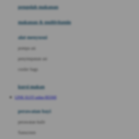
pengolah makanan
Joolz
Jujube
makanan & multivitamin
K
alat menyusui
Kiddycuts
pompa asi
Kumon
penyimpanan asi
L
cooler bags
Leapfrog
kursi makan
Leclerc
LINK SLOT online RESMI
Lee Vierra
Lillebaby
perawatan bayi
Little Bird Told Me
perawatan kulit
Little Miss Janis
Sunscreen