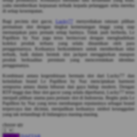
Twistshake
yaitu memberikan kepuasan terbaik kepada pelanggan setia mereka
di setiap kesempatan.
TY Toys
Bagi pecinta slot gacor,
Lucky77
menyediakan ratusan pilihan
U
permainan slot dengan tingkat kemenangan tinggi yang siap
memanjakan para pemain setiap harinya. Tidak jauh berbeda, Le
Papillion by Naz juga terus berinovasi dengan menghadirkan
koleksi produk terbaru yang selalu dinantikan oleh para
penggemarnya. Keduanya berkomitmen untuk memberikan nilai
V
terbaik, baik dalam bentuk slot jackpot menggiurkan maupun
produk berkualitas premium yang mencerminkan identitas
Veja
penggunanya.
Vitaflow
Kombinasi antara kegembiraan bermain slot dari Lucky77 dan
keindahan brand Le Papillion by Naz menciptakan harmoni
Vtech
sempurna antara dunia hiburan dan gaya hidup modern. Dengan
RTP tinggi dan fitur slot gacor yang selalu diperbarui, Lucky77 terus
W
menjadi pilihan utama para pemain slot di Indonesia. Begitu pula Le
Papillion by Naz yang terus membangun reputasinya sebagai brand
Waterland
terpercaya dan dicintai, menjadikan keduanya simbol keunggulan
yang tak tertandingi di bidangnya masing-masing.
Wellness
choose qty
X
DAFTAR
LOGIN