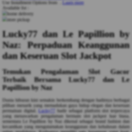
Squishmallows
Use Installment Options from
.
Laarn more
Available for :
Starbooks
home delivery
store pickup
Stick-O
Stokke
Lucky77 dan Le Papillion by
Sudocrem
Naz: Perpaduan Keanggunan
Sumimo
dan Keseruan Slot Jackpot
Sunnylife
Temukan Pengalaman Slot Gacor
Sun-Staches
Terbaik Bersama Lucky77 dan Le
Swimava
Papillion by Naz
T
Dunia hiburan kini semakin berkembang dengan hadirnya berbagai
Tommee Tippee
pilihan menarik yang memadukan gaya hidup elegan dan keseruan
permainan digital.
Lucky77
hadir sebagai platform slot terpercaya
Trunki
yang menawarkan pengalaman bermain slot jackpot luar biasa,
sementara Le Papillion by Naz dikenal sebagai brand fashion dan
Tutti Bambini
kecantikan yang mengutamakan keanggunan dan kehalusan dalam
setiap produknya. Keduanya memiliki satu kesamaan yang kuat,