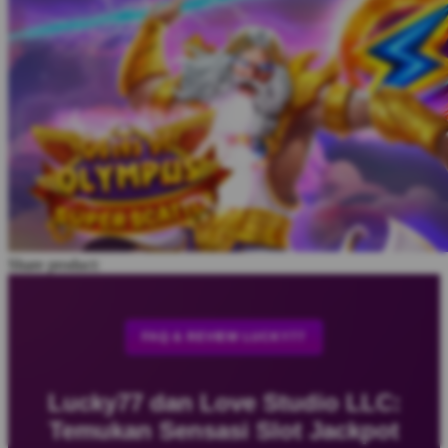
Share product:
FAQ & REVIEW LUCKY77
Lucky77 dan Love Studio LLC:
Temukan Sensasi Slot Jackpot