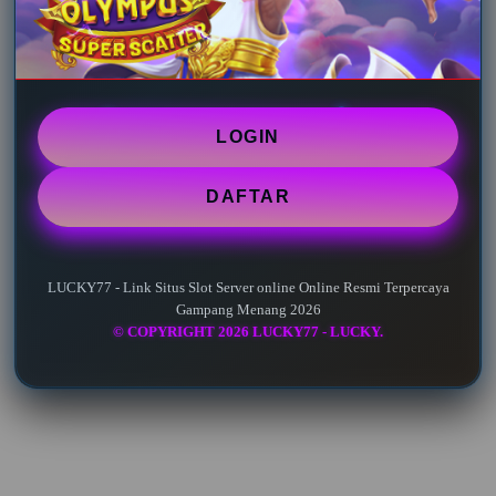
LOGIN
DAFTAR
LUCKY77 - Link Situs Slot Server online Online Resmi Terpercaya
Gampang Menang 2026
© COPYRIGHT 2026 LUCKY77 - LUCKY.