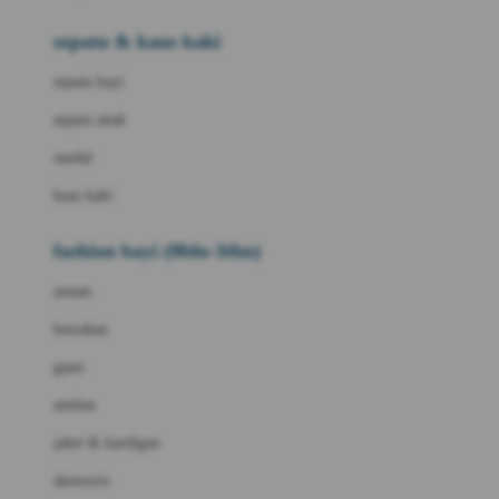
sepatu & kaus kaki
sepatu bayi
sepatu anak
sandal
kaus kaki
fashion bayi (0bln-3thn)
atasan
bawahan
gaun
setelan
jaket & kardigan
aksesoris