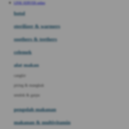
LINK SERVER online
botol
sterilizer & warmers
soothers & teethers
celemek
alat makan
cangkir
piring & mangkuk
sendok & garpu
pengolah makanan
makanan & multivitamin