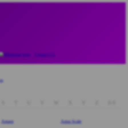
Contact Us
us
S
T
U
V
W
X
Y
Z
0-9
Amara
Aqua Scale