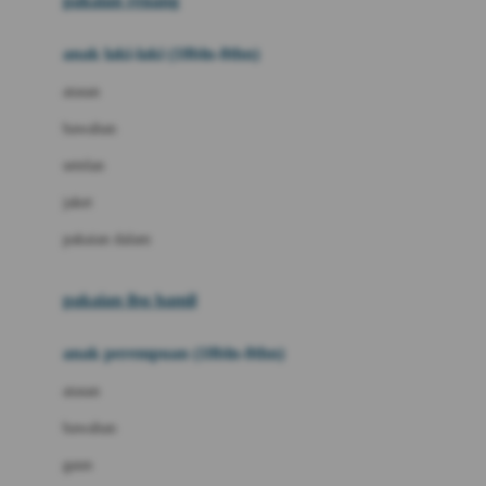
pakaian renang
Bumkins
anak laki-laki (18bln-8thn)
C
atasan
Cetaphil
bawahan
Chicco
setelan
Childlife
jaket
Clevamama
pakaian dalam
Cocolatte
Cottonseeds
pakaian ibu hamil
Cozy N Safe
anak perempuan (18bln-8thn)
Crane
atasan
Cybex
bawahan
D
gaun