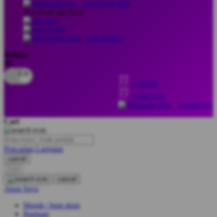
download apps
download app from:
Oh Ma Grain
Okiedog
gift registry
P
Bahasa
ID
Peachy
LOGIN
Phil & Ted's
DAFTAR
Philips Avent
Contact Us
Pigeon
Cari
Playgro
Pencarian Lanjutan
Poled Global
cancel
Cari
Ponycycle
cancel
Puma
Akun Saya
Pureats
Masuk / buat akun
Bantuan